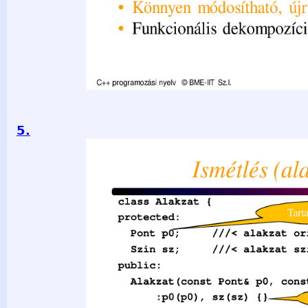
5.
Ismétlés (alakzat) class Alakzat { Tartalmazott objektumok pr
alakzat origója Szin sz; ///&lt; alakzat színe public: Alakzat(
:p0(p0), sz(sz) {} Adattagok inicializálása Pont getp0() const
const { return sz; } virtual void rajzol() const = 0; Virtuális
d); Leszármazottban virtual ~Alakzat() {} valósul meg. }; V
programozási nyelv © BME-IIT Sz.I. 2021.03.29. - 5-