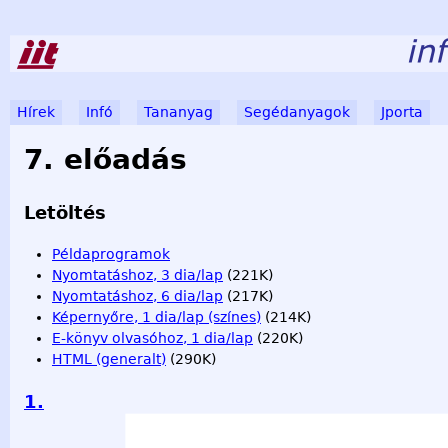
Ugrá
Hírek
Infó
Tananyag
Segédanyagok
Jporta
Főmenü
7. előadás
Letöltés
Példaprogramok
Nyomtatáshoz, 3 dia/lap
(221K)
Nyomtatáshoz, 6 dia/lap
(217K)
Képernyőre, 1 dia/lap (színes)
(214K)
E-könyv olvasóhoz, 1 dia/lap
(220K)
HTML (generalt)
(290K)
1.
Programozás alapjai II. (7. ea) C++ generikus szerkezetek,
Imre, Somogyi Péter BME IIT &lt;szebi@iit.bme.hu&gt; M Ű 