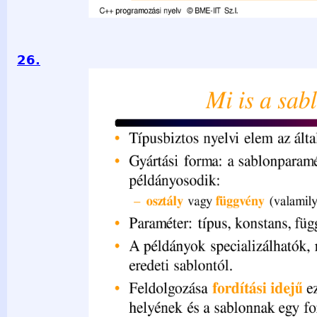
26.
Mi is a sablon ? • Típusbiztos nyelvi elem az általánosításho
sablonparaméterektől függően példányosodik: – osztály vag
jön belőle létre. • Paraméter: típus, konstans, függvény, sab
specializálhatók, melyek eltérhetnek az eredeti sablontól. • 
ezért a példányosítás helyének és a sablonnak egy fordítási
gyakran header fájlba tesszük (.hpp) C++ programozási nyel
- 26 -