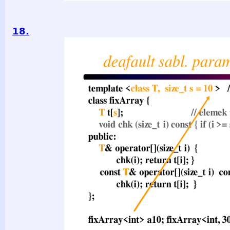
18.
deafault sabl. paraméter is lehet template &lt;class T, size_t
class fixArray { T t[s]; // elemek tömbje void chk (size_t i) co
hiba"; } public: T& operator[](size_t i) { chk(i); return t[i]; }
const { chk(i); return t[i]; } }; fixArray&lt;int&gt; a10; fixA
programozási nyelv © BME-IIT Sz.I. 2021.03.29. - 18 -