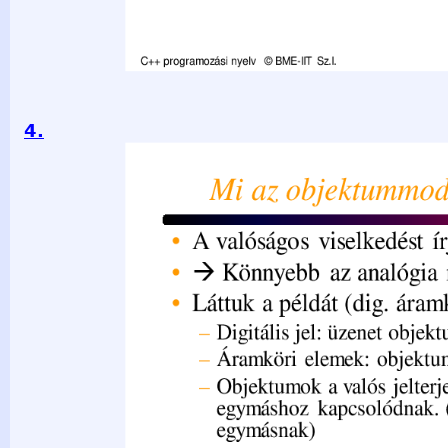
4.
Mi az objektummodell haszna? • A valóságos viselkedést írj
megteremtése • Láttuk a példát (dig. áramkör modellezése) –
objektum – Áramköri elemek: objektumok – Objektumok a va
megfelelően egymáshoz kapcsolódnak. (üzennek egymásna
újrafelhasználható • Funkcionális dekompozícióval is így 
© BME-IIT Sz.I. 2021.03.29. - 4-