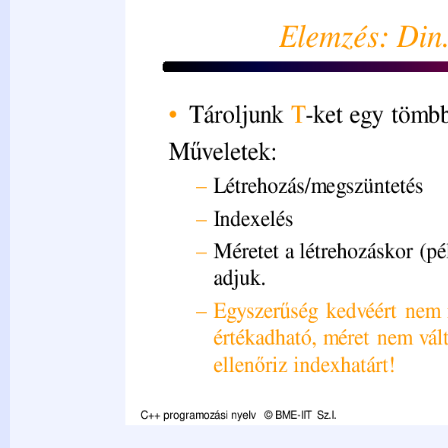
– Indexelés – Méretet a létrehozáskor (példányosításkor) ad
nem másolható, nem értékadható, méret nem változtatható 
C++ programozási nyelv © BME-IIT Sz.I. 2021.03.29. - 9-