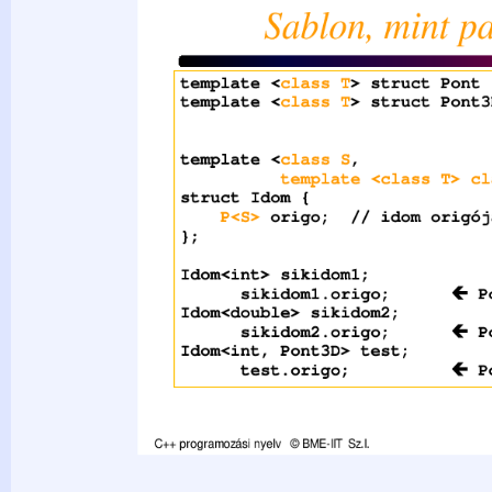
T&gt; struct Pont3D { T x, y, z; }; template &lt;class S, temp
Pont &gt; struct Idom { P&lt;S&gt; origo; // idom origója }; 
sikidom1.origo; Idom&lt;double&gt; sikidom2; sikidom2.orig
test; test.origo; C++ programozási nyelv © BME-IIT Sz.I. Pon
Pont&lt;double&gt; Pont3D&lt;int&gt; 2021.03.29. - 24 -