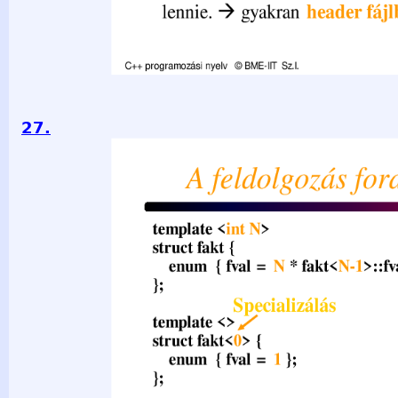
27.
A feldolgozás fordítási idejű template &lt;int N&gt; struct fa
fakt&lt;N-1&gt;::fval }; }; Specializálás template &lt;&gt; s
fval = 1 }; }; Template metaprogram std::cout &lt;&lt; fakt&lt
Fordítási időben 4 példány (3,2,1,0) keletkezik Nehéz nyom
könyvtár (pl. boost) használja. C++ programozási nyelv © BME