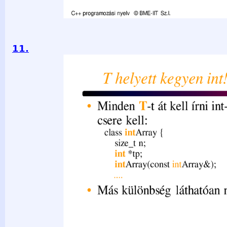
11.
T helyett kegyen int! Mi változik • Minden T-t át kell írni int
class intArray { size_t n; int *tp; intArray(const intArray&); 
nincs. C++ programozási nyelv © BME-IIT Sz.I. 2021.03.29. -