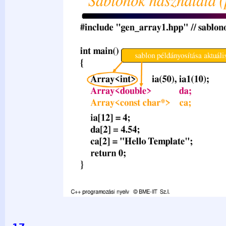
Array&lt;double&gt; da; Array&lt;const char*&gt; ca; // int a
char* array ia[12] = 4; da[2] = 4.54; ca[2] = "Hello Templat
programozási nyelv © BME-IIT Sz.I. 2021.03.29. - 16 -