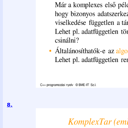
8.
KomplexTar (emlékeztető) class KomplexTar { static const s
érteke Komplex *t; // pointer a dinamikusan foglalt adatra s
size_t kap; // tömb kapacitása public: KomplexTar(int m = 0