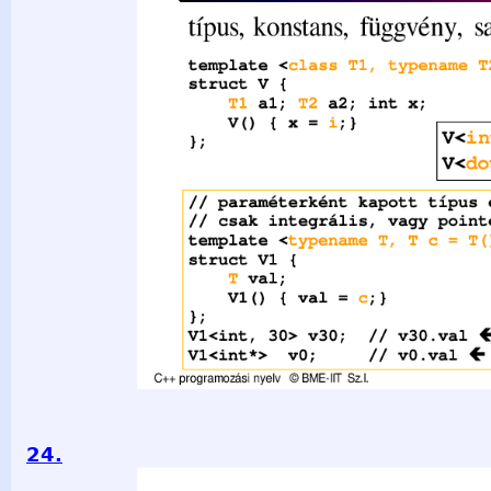
val; V1() { val = c;} }; 30; V1&lt;int, 30&gt; v30; // v30.val V
NULL; C++ programozási nyelv © BME-IIT Sz.I. 2021.03.29. -
24.
Sablon, mint paraméter template &lt;class T&gt; struct Pont {