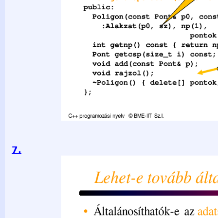
7.
Lehet-e tovább általánosítani? • Általánosíthatók-e az ada
első példán is észrevettük, hogy bizonyos adatszerkezetek (p
független a tárolt adattól. Lehet pl. adatfüggetlen tömböt vag
Általánosíthatók-e az algoritmusok? Lehet pl. adatfüggetlen
programozási nyelv © BME-IIT Sz.I. 2021.03.29. - 7-