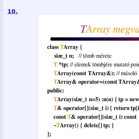
10.
TArray megvalósítás class TArray { privát, így size_t n; // 
*tp; // elemek tömbjére mutató pointer TArray(const TArray&)
TArray& operator=(const TArray&); // tiltás public: TArray(s
T[n]; } T& operator[](size_t i) { return tp[i]; } const T& opera
tp[i]; } ~TArray() { delete[] tp; } }; C++ programozási nyelv
10 -