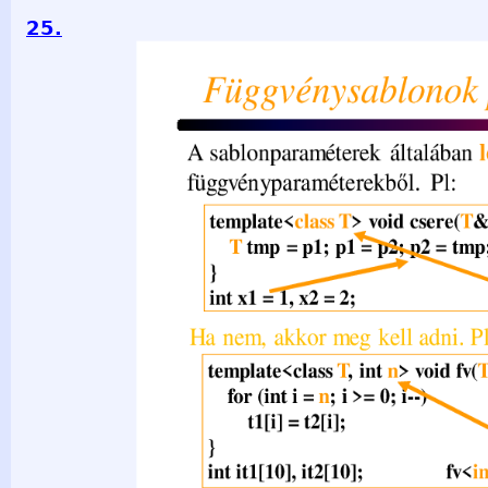
25.
Függvénysablonok paraméterei A sablonparaméterek általá
függvényparaméterekből. Pl: template&lt;class T&gt; void 
p1; p1 = p2; p2 = tmp; } int x1 = 1, x2 = 2; csere(x1, x2); 
template&lt;class T, int n&gt; void fv(T t1[n], T t2[n]) { for (int
t2[i]; } int it1[10], it2[10]; fv&lt;int, 10&gt;(it1, it2); C++ 
Sz.I. 2021.03.29. - 25 -