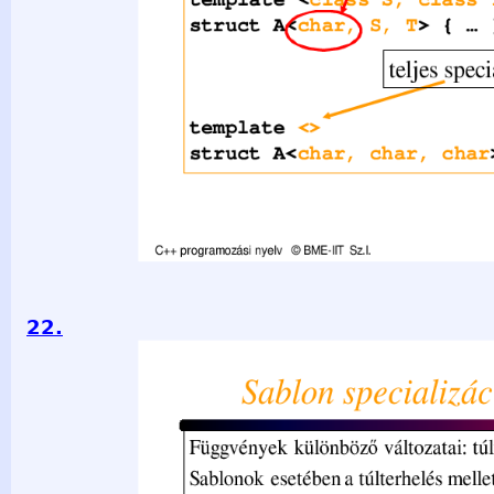
22.
Sablon specializáció (összef.) Függvények különböző változat
Sablonok esetében a túlterhelés mellett egy újabb eszközünk
sablonnal megadott osztály, vagy függvény adott változatát 
a sablonban megadott módon fog példányosodni. template &l
V { konstruktora T a1; V() :a1(T()) { } }; template &lt;&gt; 
a1; V() :a1(3.14) { } }; V&lt;double&gt;v2; V&lt;int&gt;v1;
nyelv © BME-IIT Sz.I. v2.a1 3.14; 2021.03.29. - 22 -