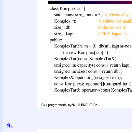
new Komplex[kap]; } KomplexTar(const KomplexTar&); unsign
return kap; } unsigned int size() const { return db; } Komple
const Komplex& operator[](unsigned int i) const ; Komplex
KomplexTar&); ... C++ programozási nyelv © BME-IIT Sz.I. 20
9.
Elemzés: Din. tömb • Tároljunk T-ket egy tömbben! Művele