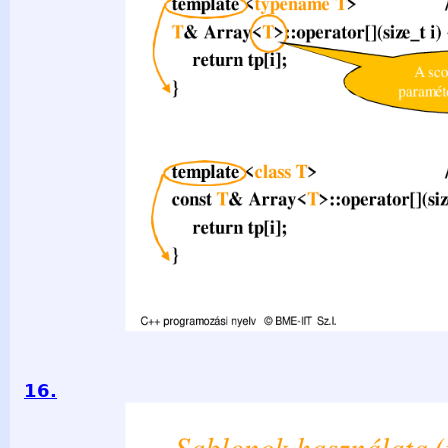
16.
Sablonok használata (példányosítás) #include "gen_array1.h
sablon példányosítása aktuális template paraméterrel Array&