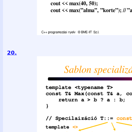
20.
Sablon specializáció (ism.) template &lt;typename T&gt; co
T& b) { return a &gt; b ? a : b; } // Specilaizáció T::= const
const char* Max(const char* a, const char* b){ return strcmp(
&lt;&lt; Max("Hello", "Adam"); C++ programozási nyelv © BME