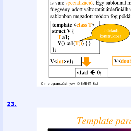
23.
Template paraméter típus, konstans, függvény, sablon temp
T2, int i = 0&gt; struct V { default T1 a1; T2 a2; int x; V() { x
}; V&lt;double, int&gt; v2; // paraméterként kapott típus és
integrális, vagy pointer típus lehet template &lt;typename T,