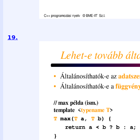
19.
Lehet-e tovább általánosítani? • Általánosíthatók-e az adat
Általánosíthatók-e a függvények? Sablon // max példa (ism
T max(T a, T b) { return a &lt; b ? b : a; } cout &lt;&lt; max(4
max(”alma”, ”korte”); // ”alma” C++ programozási nyelv © B
2021.03.29. - 19 -