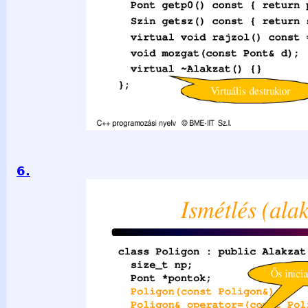
6.
Ismétlés (alakzat) /2 class Poligon : public Alakzat { size_t n
*pontok; Poligon(const Poligon&); Ne legyen Poligon& opera
használható public: Poligon(const Pont& p0, const Szin sz) :Al
pontok(new Pont[np-1] {} int getnp() const { return np; } Pon
add(const Pont& p); Dinamikus területet void rajzol(); ~Polig
C++ programozási nyelv © BME-IIT Sz.I. 2021.03.29. - 6-