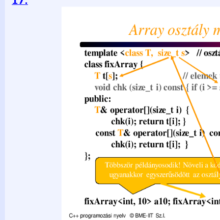
17.
Array osztály másként template &lt;class T, size_t s&gt; // os
t[s]; // elemek tömbje void chk (size_t i) const { if (i &gt;= s
T& operator[](size_t i) { chk(i); return t[i]; } const T& operato
return t[i]; } }; Többször példányosodik! Növeli a kódot, u
osztály. fixArray&lt;int, 10&gt; a10; fixArray&lt;int, 30&gt
© BME-IIT Sz.I. 2021.03.29. - 17 -