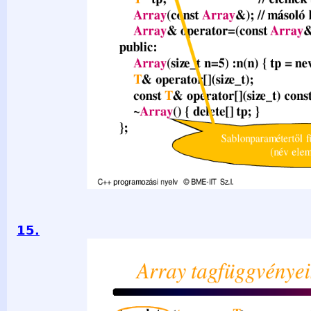
15.
Array tagfüggvényeinek sablonja template &lt;typename T&
Array&lt;T&gt;::operator[](size_t i) { return tp[i]; A scope-
generálódik template &lt;class T&gt; // tagfüggvénysablon 
Array&lt;T&gt;::operator[](size_t i) const { return tp[i]; }
IIT Sz.I. 2021.03.29. - 15 -