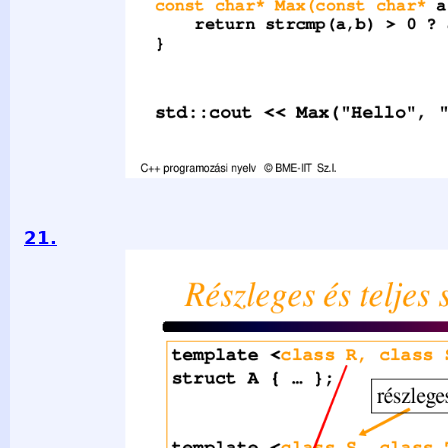
21.
Részleges és teljes specializáció template &lt;class R, class 
részleges specializálás template &lt;class S, class T&gt; stru
teljes specializálás template &lt;&gt; struct A&lt;char, ch
nyelv © BME-IIT Sz.I. … }; 2021.03.29. - 21 -