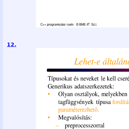
12.
Lehet-e általánosítani? Típusokat és neveket le kell cserélni
adatszerkezetek: • Olyan osztályok, melyekben az adattago
fordítási időben szabadon paraméterezhető. • Megvalósítás
mindig lehetséges, nem típusbiztos – nyelvi elemként: tem
használtunk. Miért ne lehetne osztályokra is? C++ programo
2021.03.29. - 12 -