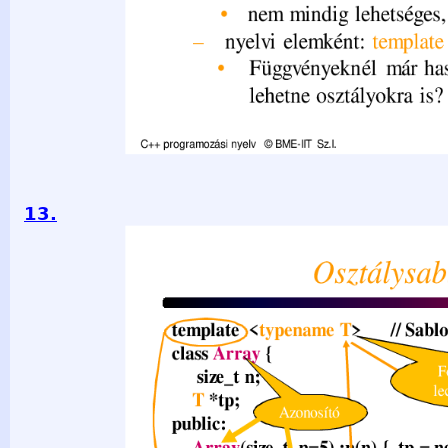
13.
Osztálysablon template &lt;typename T&gt; // Sablon kezdet
sablonparamétert size_t n; lecseréli az akt. paraméterre T *
Array(size_t n=5) :n(n) { tp = new T[n]; } ... Aktuális }; sa
a1, a2, a3; Array&lt;Valami&gt; v1, v2, v3; Hatókör vége 
IIT Sz.I. 2021.03.29. - 13 -