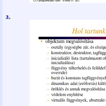
3.
Hol tartunk? /2 • objektum megvalósítása – osztály (egységbe
konstruktor, destruktor, tagfüggvények – inicializáló lista (ta
inicializálása) – függvény túlterhelés és felüldefiniálás (ove
konstans tagfüggvények – dinamikus adat (erőforrás) külön k
annak megvalósítása – védelem enyhítése – virtuális függv
programozási nyelv © BME-IIT Sz.I. 2021.03.29. - 3-