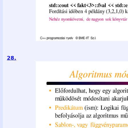
28.
Algoritmus módosítása • Előfordulhat, hogy egy algoritmus
módosítani akarjuk egy függvénnyel. • Predikátum (ism): L
befolyásolja az algoritmus működését. • Sablon-, vagy fü
eljárásmódot (függvényt) is átadhatunk, ami lehet: – osztál
függvény C++ programozási nyelv © BME-IIT Sz.I. 2021.03.2