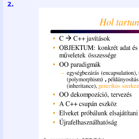
2.
Hol tartunk? • C C++ javítások • OBJEKTUM: konkrét adat é
összessége • OO paradigmák – egységbezárás (encapsulati
(polymorphism) , példányosítás (instantiation), öröklés (inh
szerkezetek • • • • OO dekompozíció, tervezés A C++ csup
elsajátítani Újrafelhasználhatóság C++ programozási nyelv 
2-