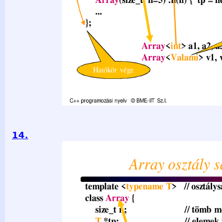
14.
Array osztály sablonja template &lt;typename T&gt; // osztál
// tömb mérete T *tp; // elemek tömbjére mutató pointer Ar
konstr. tiltása Array& operator=(const Array&); // tiltás publi
= new T[n]; } T& operator[](size_t); const T& operator[](size
tp; } }; Sablonparamétertől függő nevet generál (név ele
nyelv © BME-IIT Sz.I. 2021.03.29. - 14 -